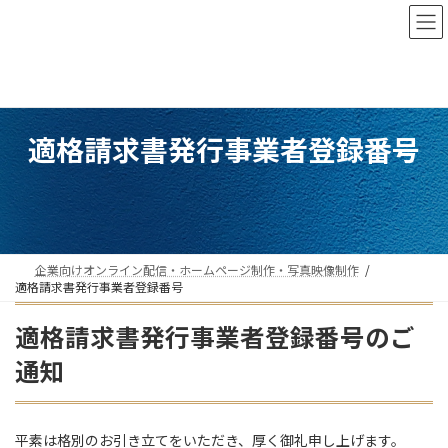
コ
ナ
ン
ビ
テ
ゲ
ン
ー
ツ
シ
へ
ョ
ス
ン
適格請求書発行事業者登録番号
キ
に
ッ
移
プ
動
企業向けオンライン配信・ホームページ制作・写真映像制作
適格請求書発行事業者登録番号
適格請求書発行事業者登録番号のご
通知
平素は格別のお引き立てをいただき、厚く御礼申し上げます。