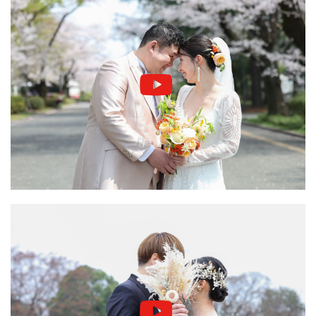
ー
リ
ン
ク
カ
バ
ー
リ
ン
ク