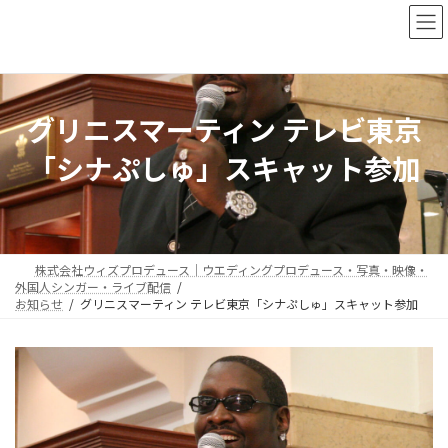
コ
ナ
ン
ビ
テ
ゲ
ン
ー
ツ
シ
へ
ョ
グリニスマーティン テレビ東京
ス
ン
キ
に
「シナぷしゅ」スキャット参加
ッ
移
プ
動
株式会社ウィズプロデュース｜ウエディングプロデュース・写真・映像・
外国人シンガー・ライブ配信
お知らせ
グリニスマーティン テレビ東京「シナぷしゅ」スキャット参加