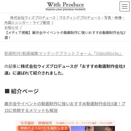
コ
ナ
ン
ビ
テ
ゲ
株式会社ウィズプロデュース｜ウエディングプロデュース・写真・映像・
ン
ー
外国人シンガー・ライブ配信
ツ
シ
お知らせ
へ
ョ
【メディア掲載】展示会やイベントの動画制作に強いおすすめ動画制作会社3
ス
ン
選！
キ
に
ッ
移
動画制作/動画編集マッチングプラットフォーム「VideoWorks」
プ
動
の記事に
株式会社ウィズプロデュースが「おすすめ動画制作会社3
選」に選ばれて紹介されました。
■ 紹介ページ
展示会やイベントの動画制作に強いおすすめ動画制作会社3選！プ
ロに依頼するメリットも解説