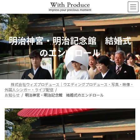
コ
ナ
ン
ビ
テ
ゲ
ン
ー
ツ
シ
へ
ョ
明治神宮・明治記念館 結婚式
ス
ン
キ
に
のエンドロール
ッ
移
プ
動
株式会社ウィズプロデュース｜ウエディングプロデュース・写真・映像・
外国人シンガー・ライブ配信
お知らせ
明治神宮・明治記念館 結婚式のエンドロール