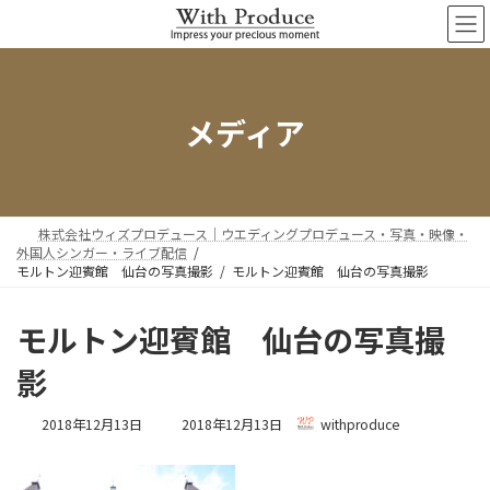
コ
ナ
ン
ビ
テ
ゲ
ン
ー
ツ
シ
へ
ョ
メディア
ス
ン
キ
に
ッ
移
プ
動
株式会社ウィズプロデュース｜ウエディングプロデュース・写真・映像・
外国人シンガー・ライブ配信
モルトン迎賓館 仙台の写真撮影
モルトン迎賓館 仙台の写真撮影
モルトン迎賓館 仙台の写真撮
影
最
2018年12月13日
2018年12月13日
withproduce
終
更
新