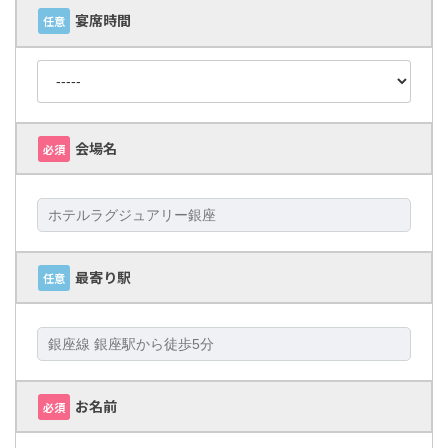
宴席時間
任意
会場名
必須
最寄り駅
任意
お名前
必須