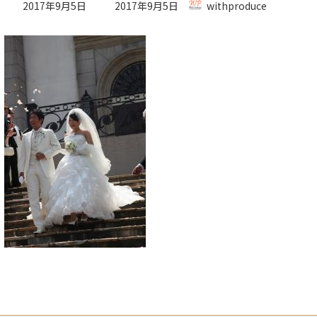
最
2017年9月5日
2017年9月5日
withproduce
終
更
新
日
時
: