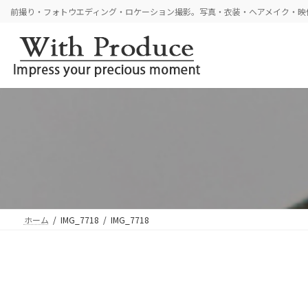
コ
ナ
前撮り・フォトウエディング・ロケーション撮影。写真・衣装・ヘアメイク・映
ン
ビ
テ
ゲ
ン
ー
ツ
シ
へ
ョ
ス
ン
キ
に
ッ
移
プ
動
ホーム
IMG_7718
IMG_7718