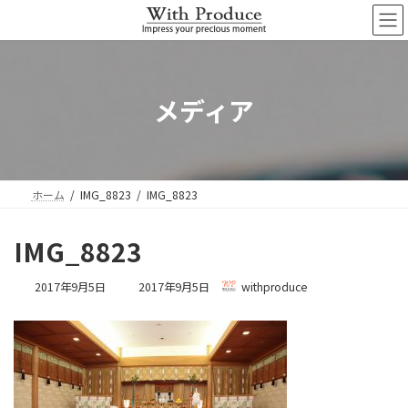
コ
ナ
ン
ビ
テ
ゲ
ン
ー
ツ
シ
へ
ョ
メディア
ス
ン
キ
に
ッ
移
プ
動
ホーム
IMG_8823
IMG_8823
IMG_8823
最
2017年9月5日
2017年9月5日
withproduce
終
更
新
日
時
: