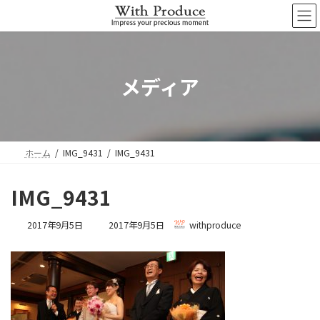
コ
ナ
ン
ビ
テ
ゲ
ン
ー
ツ
シ
へ
ョ
メディア
ス
ン
キ
に
ッ
移
プ
動
ホーム
IMG_9431
IMG_9431
IMG_9431
最
2017年9月5日
2017年9月5日
withproduce
終
更
新
日
時
: