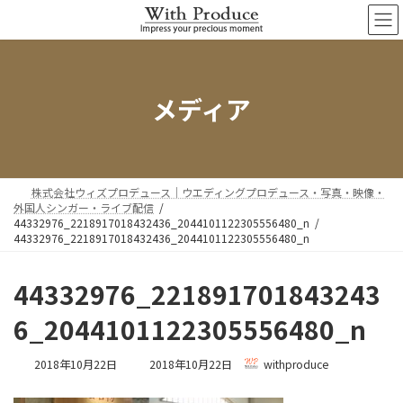
コ
ナ
ン
ビ
テ
ゲ
ン
ー
ツ
シ
へ
ョ
メディア
ス
ン
キ
に
ッ
移
プ
動
株式会社ウィズプロデュース｜ウエディングプロデュース・写真・映像・
外国人シンガー・ライブ配信
44332976_2218917018432436_2044101122305556480_n
44332976_2218917018432436_2044101122305556480_n
44332976_221891701843243
6_2044101122305556480_n
最
2018年10月22日
2018年10月22日
withproduce
終
更