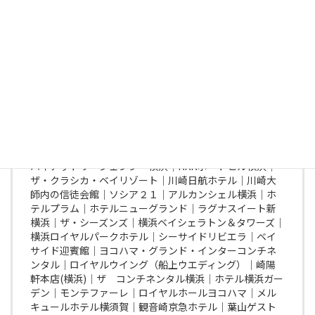
スカイ ホール）│青山ラピュタガーデン│ランス・ヤナ
ギダテ│サンシャインクルーズクルーズ│ラグナヴェール
青山│クルーズクラブ東京│RESTAURANT SANT PAU
TOKYO
神奈川県
ハイアットリージェンシー横浜│KKRポートヒル横浜│
ザ・クラシカ・ベイリゾート│川崎日航ホテル│川崎大
師内の信徒会館│ソシア２１│アルカンシェル横浜│ホ
テルプラム│ホテルニューグランド│ラグナスイート新
横浜│ザ・シーズンズ│横浜ベイシェラトン＆タワーズ│
横浜ロイヤルパークホテル│シーサイドリビエラ│ベイ
サイド迎賓館│ヨコハマ・グランド・インターコンチネ
ンタル│ロイヤルウイング（船上ウエディング）│崎陽
軒本店(横浜)│ザ コンチネンタル横浜│ホテル横浜ガー
デン│モンテファーレ│ロイヤルホールヨコハマ│メル
キュールホテル横須賀│観音崎京急ホテル│葉山ゲスト