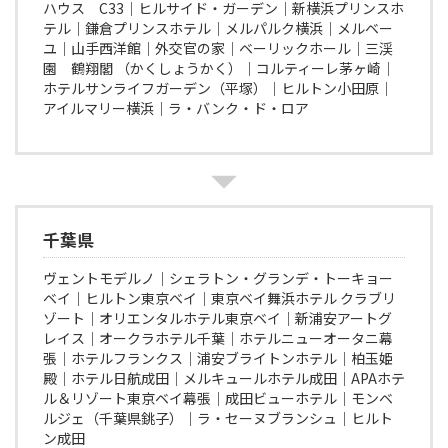
ハウス C33│ヒルサイド・ガーデン│新横浜プリンスホ
テル│鎌倉プリンスホテル│メルパルク横浜│メルベー
ユ│山手西洋館│外交官の家│ベーリックホール│三渓
園 鶴翔閣 （かくしょうかく）│コルティーレ茅ヶ崎│
ホテルサンライフガーデン（平塚）│ヒルトン小田原│
アイルマリー横浜│ラ・バンク・ド・ロア
千葉県
ヴェントモデルノ│シェラトン・グランデ・トーキョー
ベイ│ヒルトン東京ベイ│東京ベイ舞浜ホテル クラブリ
ゾート│オリエンタルホテル東京ベイ│新浦安アートグ
レイス│オークラホテル千葉│ホテルニューオータニ幕
張│ホテルフランクス│浦安ブライトンホテル│柏玉姫
殿│ホテル日航成田│メルキュールホテル成田│APAホテ
ル＆リゾート東京ベイ幕張│成田ビューホテル│モンベ
ルジェ（千葉県銚子）│ラ・セーヌブランシュ│ヒルト
ン成田