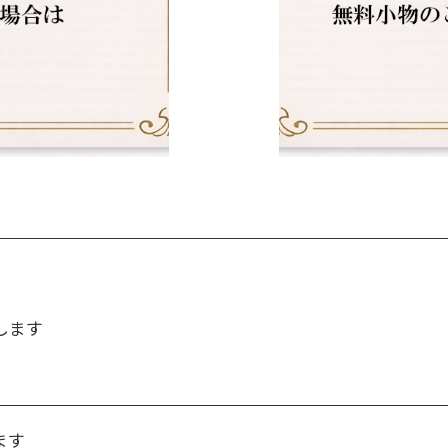
します
ます