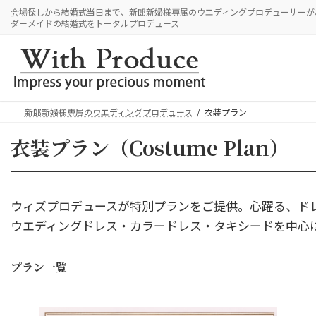
コ
ナ
会場探しから結婚式当日まで、新郎新婦様専属のウエディングプロデューサーが
ン
ビ
ダーメイドの結婚式をトータルプロデュース
テ
ゲ
ン
ー
ツ
シ
へ
ョ
ス
ン
新郎新婦様専属のウエディングプロデュース
衣装プラン
キ
に
衣装プラン（Costume Plan）
ッ
移
プ
動
ウィズプロデュースが特別プランをご提供。心躍る、ド
ウエディングドレス・カラードレス・タキシードを中心
プラン一覧